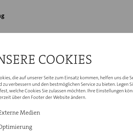
ng
recht und Hausordnung
NSERE COOKIES
- und Tonaufnahmen
okies, die auf unserer Seite zum Einsatz kommen, helfen uns die S
d zu verbessern und den bestmöglichen Service zu bieten. Legen S
nschutz
 fest, welche Cookies Sie zulassen möchten. Ihre Einstellungen kö
derzeit über den Footer der Website ändern.
itbeilegungsverfahren
Externe Medien
Optimierung