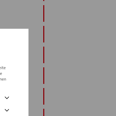
eite
ie
nnen