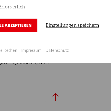
fttreten
Erforderlich
atorische Klausel
Einstellungen speichern
LE AKZEPTIEREN
es löschen
Impressum
Datenschutz
art e.V., Stand 09/2023