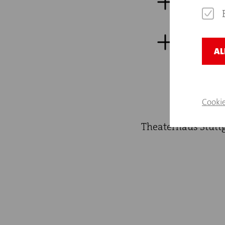
12. Inkra
13. Salv
AL
Cooki
Theaterhaus Stuttg