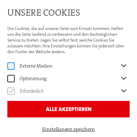
Bitte beachten Sie die Sommeröffnungszeiten der
UNSERE COOKIES
Theaterhaus-Kasse
Weitere Informationen
Die Cookies, die auf unserer Seite zum Einsatz kommen, helfen
uns die Seite laufend zu verbessern und den bestmöglichen
Service zu bieten. Legen Sie selbst fest, welche Cookies Sie
zulassen möchten. Ihre Einstellungen können Sie jederzeit über
den Footer der Website ändern.
Gauthier Dance
SIDNEY ELIZABETH
Externe Medien
TURTSCHI
Optimierung
TÄNZERIN
Erforderlich
ALLE AKZEPTIEREN
Einstellungen speichern