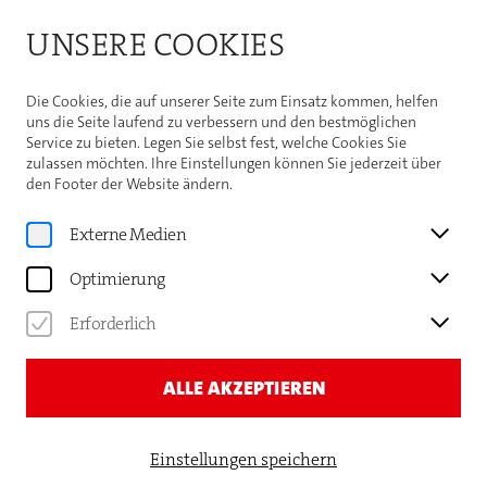
Bitte beachten Sie die Sommeröffnungszeiten der
UNSERE COOKIES
Theaterhaus-Kasse
Weitere Informationen
Die Cookies, die auf unserer Seite zum Einsatz kommen, helfen
uns die Seite laufend zu verbessern und den bestmöglichen
Service zu bieten. Legen Sie selbst fest, welche Cookies Sie
THEATERHAUS
zulassen möchten. Ihre Einstellungen können Sie jederzeit über
den Footer der Website ändern.
PROGRAMMHEFT DIREKT
Externe Medien
NACH HAUSE!
Optimierung
(optional)
Sie möchten unser
Monatsprogrammheft kostenlos,
Erforderlich
bequem nach Hause geliefert
bekommen? Das freut
uns!
ALLE AKZEPTIEREN
Einfach Kontaktformular ausfüllen, absenden und
zurücklehnen:
Einstellungen speichern