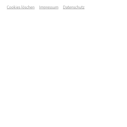
Vor- & Nachname
Cookies löschen
Impressum
Datenschutz
Straße/Hausnummer
PLZ/Ort
JETZT ANMELDEN