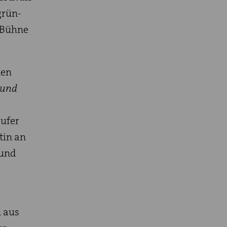
grün-
e Bühne
den
 und
aufer
tin an
 und
 aus