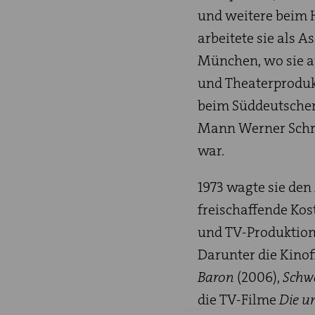
und weitere beim H
arbeitete sie als A
München, wo sie a
und Theaterprodukt
beim Süddeutschen 
Mann Werner Schret
war.
1973 wagte sie den
freischaffende Kos
und TV-Produktion
Darunter die Kino
Baron
(2006),
Schw
die TV-Filme
Die u