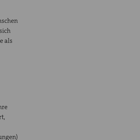
enschen
sich
e als
hre
t,
lungen)