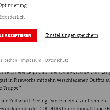
ür den Tanz sorgte immer wieder für Aufsehen.
Optimierung
- Carlito
(2011),
King Lear
(2020),
Swan Lakes
(2021),
Erforderlich
ie zuletzt für die Gauthier-Dance-
rks
(2024) von den Kritiker:innen von
tanz-
Einstellungen speichern
LE AKZEPTIEREN
zeichnet. So heißt es im Jahrbuch tanz 2025:
m Stuttgarter Theaterhaus ansässig, hat mit Shori
Andrade, Gudrun Schretzmeiers Kostümen für
es löschen
Impressum
Datenschutz
als Compagnie beeindruckt“. Und die Stuttgarter Z
Schretzmeier zeigt Gauthier Dance//Dance Compan
art in Fireworks mit zehn verschiedenen Outfits a
e Truppe.“
nale Zeitschrift Seeing Dance meinte zur Premiere
nes
im Rahmen des COLOURS International Dance Fe