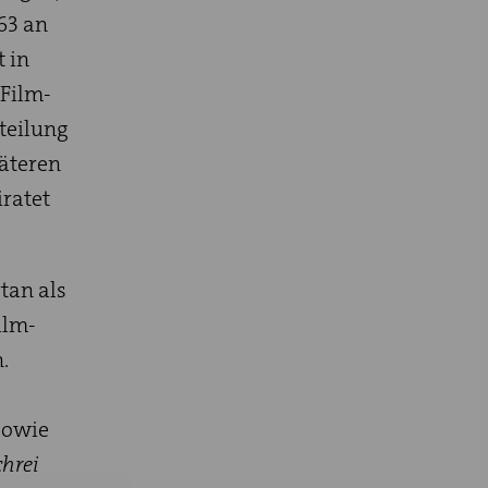
63 an
t in
-Film-
bteilung
päteren
iratet
tan als
ilm-
.
sowie
chrei