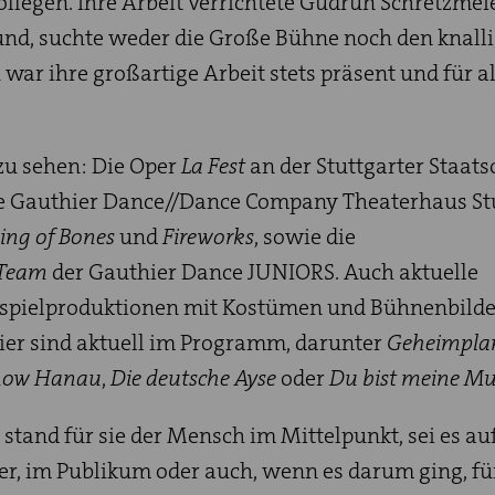
llegen. Ihre Arbeit verrichtete Gudrun Schretzmei
und, suchte weder die Große Bühne noch den knall
 war ihre großartige Arbeit stets präsent und für al
 zu sehen: Die Oper
La Fest
an der Stuttgarter Staats
e Gauthier Dance//Dance Company Theaterhaus St
ing of Bones
und
Fireworks
, sowie die
Team
der Gauthier Dance JUNIORS. Auch aktuelle
spielproduktionen mit Kostümen und Bühnenbilde
er sind aktuell im Programm, darunter
Geheimpla
now Hanau
,
Die deutsche Ayse
oder
Du bist meine Mu
stand für sie der Mensch im Mittelpunkt, sei es au
r, im Publikum oder auch, wenn es darum ging, fü