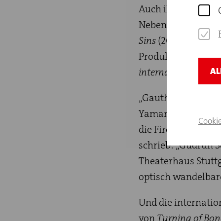
Auch ihre Arbeit f
Neben
Lucky Seven 
Sins
(2021) wurde s
Produktion
FireWo
AL
international
ausge
„Gauthier Dance, a
Yamamoto, Bruna 
Cooki
die Fireworks und 
schrieb: „Gudrun 
Theaterhaus Stuttg
optisch wandelbar
Und die internatio
von
Turning of Bo