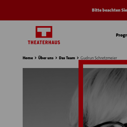
Bitte beachten Si
Prog
Home
Über uns
Das Team
Gudrun Schretzmeier
›
›
›
›