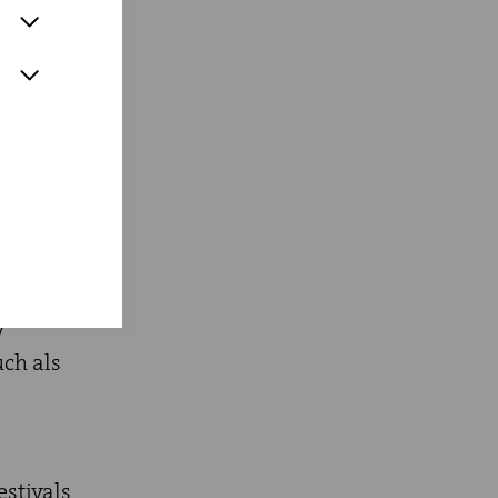
Seven
eitung
y
uch als
stivals