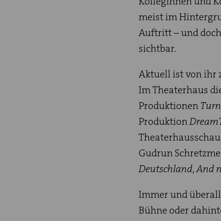
Kolleginnen und Ko
meist im Hintergr
Auftritt – und doch
sichtbar.
Aktuell ist von ihr
Im Theaterhaus di
Produktionen
Turn
Produktion
Dream
Theaterhausschau
Gudrun Schretzmei
Deutschland
,
And 
Immer und überall 
Bühne oder dahinte