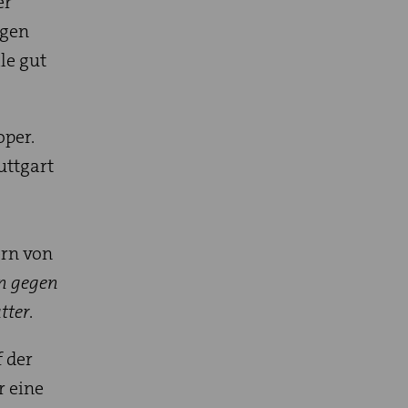
er
igen
le gut
oper.
uttgart
rn von
n gegen
tter
.
f der
r eine