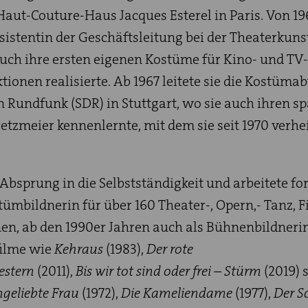
aut-Couture-Haus Jacques Esterel in Paris. Von 19
ssistentin der Geschäftsleitung bei der Theaterkuns
uch ihre ersten eigenen Kostüme für Kino- und TV
ionen realisierte. Ab 1967 leitete sie die Kostüma
Rundfunk (SDR) in Stuttgart, wo sie auch ihren s
zmeier kennenlernte, mit dem sie seit 1970 verhe
 Absprung in die Selbstständigkeit und arbeitete for
tümbildnerin für über 160 Theater-, Opern,- Tanz, F
en, ab den 1990er Jahren auch als Bühnenbildnerin
filme wie
Kehraus
(1983),
Der rote
estern
(2011),
Bis wir tot sind oder frei – Stürm
(2019) 
ngeliebte Frau
(1972),
Die Kameliendame
(1977),
Der S