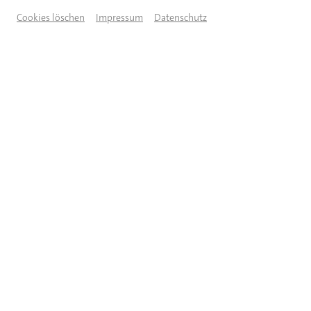
Cookies löschen
Impressum
Datenschutz
© Chris Meier
FOTO-AUSSTELLUNG VON 25.
JANUAR BIS 29. MÄRZ 2026