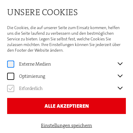
Bitte beachten Sie die Sommeröffnungszeiten der
UNSERE COOKIES
Theaterhaus-Kasse
Weitere Informationen
Die Cookies, die auf unserer Seite zum Einsatz kommen, helfen
uns die Seite laufend zu verbessern und den bestmöglichen
Service zu bieten. Legen Sie selbst fest, welche Cookies Sie
zulassen möchten. Ihre Einstellungen können Sie jederzeit über
den Footer der Website ändern.
News
AUFRUF ZUR KUNDGEBUNG
Externe Medien
GEGEN WEITERE
Optimierung
KOMMUNALE KÜRZUNGEN
Erforderlich
ALLE AKZEPTIEREN
Einstellungen speichern