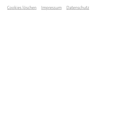
Cookies löschen
Impressum
Datenschutz
© Otto Kuhnle
BESCHREIBUNG