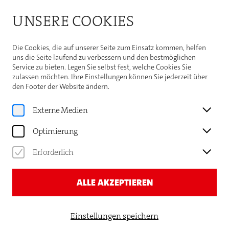
Bitte beachten Sie die Sommeröffnungszeiten der
UNSERE COOKIES
Theaterhaus-Kasse
Weitere Informationen
Die Cookies, die auf unserer Seite zum Einsatz kommen, helfen
uns die Seite laufend zu verbessern und den bestmöglichen
Service zu bieten. Legen Sie selbst fest, welche Cookies Sie
zulassen möchten. Ihre Einstellungen können Sie jederzeit über
den Footer der Website ändern.
Programm
OTTO KUHNLE
Externe Medien
VERNISSAGE: BERLIN-
Optimierung
STUTTGART
Erforderlich
ALLE AKZEPTIEREN
Einstellungen speichern