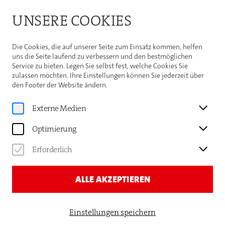
Bitte beachten Sie die Sommeröffnungszeiten der
UNSERE COOKIES
Theaterhaus-Kasse
Weitere Informationen
Die Cookies, die auf unserer Seite zum Einsatz kommen, helfen
uns die Seite laufend zu verbessern und den bestmöglichen
Service zu bieten. Legen Sie selbst fest, welche Cookies Sie
zulassen möchten. Ihre Einstellungen können Sie jederzeit über
den Footer der Website ändern.
Programm
25 JAHRE JOE BAUERS
Externe Medien
FLANEURSALON
Optimierung
DAS JUBILÄUM DER LIEDER-
Erforderlich
UND GESCHICHTENSHOW
ALLE AKZEPTIEREN
Einstellungen speichern