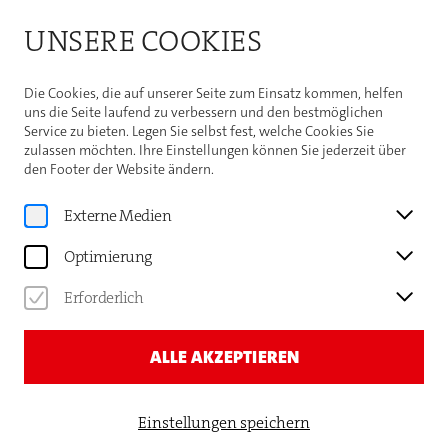
Bitte beachten Sie die Sommeröffnungszeiten der
UNSERE COOKIES
Theaterhaus-Kasse
Weitere Informationen
Die Cookies, die auf unserer Seite zum Einsatz kommen, helfen
uns die Seite laufend zu verbessern und den bestmöglichen
Service zu bieten. Legen Sie selbst fest, welche Cookies Sie
zulassen möchten. Ihre Einstellungen können Sie jederzeit über
den Footer der Website ändern.
Programm
DAN BROWNS
Externe Medien
DER DA VINCI CODE —
Optimierung
SAKRILEG
Erforderlich
ALLE AKZEPTIEREN
Einstellungen speichern