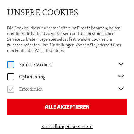
Bitte beachten Sie die Sommeröffnungszeiten der
UNSERE COOKIES
Theaterhaus-Kasse
Weitere Informationen
Die Cookies, die auf unserer Seite zum Einsatz kommen, helfen
uns die Seite laufend zu verbessern und den bestmöglichen
Service zu bieten. Legen Sie selbst fest, welche Cookies Sie
zulassen möchten. Ihre Einstellungen können Sie jederzeit über
den Footer der Website ändern.
Programm
STUTTGARTER
Externe Medien
NACHRICHTEN
Optimierung
PRÄSENTIEREN
Erforderlich
DIE NACHT DER LIEDER
ALLE AKZEPTIEREN
Einstellungen speichern