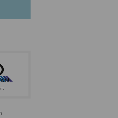
ent
h