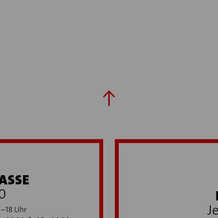
ASSE
0
J
0–18 Uhr