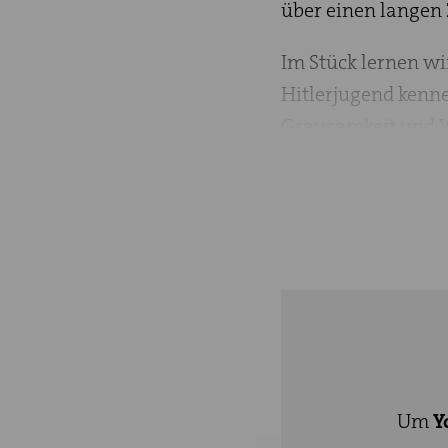
über einen langen
Im Stück lernen wi
Hitlerjugend kenn
Grausamkeit und W
Wir verstehen sowo
und Ihre Abkehr vo
Verteilung der Flu
„Die Weiße Rose“ i
Liebe, Entdecken d
eigenen Lebenswegs
Heute, wo sich im
Um
Y
Parolen den Proble