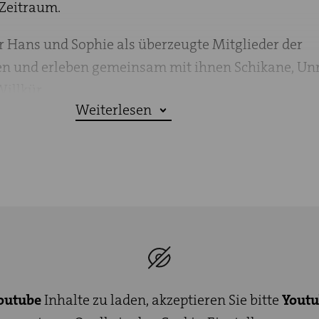
 Zeitraum.
r Hans und Sophie als überzeugte Mitglieder der
en und erleben gemeinsam mit ihnen Schikane, Unr
illkür.
Weiterlesen
hl ihre anfängliche Begeisterung als auch ihren Z
m Regime. Wir fiebern mit bei der Herstellung und
gblätter, ihrer Verhaftung und Verurteilung.
st auch ein Stück über das Erwachsenwerden. Über 
er eigenen Persönlichkeit und das Suchen und Find
 in einer dunklen Zeit unserer Geschichte.
mer mehr Menschen dazu entscheiden, mit einfac
outube
Inhalte zu laden, akzeptieren Sie bitte
Yout
men unserer Welt zu begegnen, statt sie wirklich l