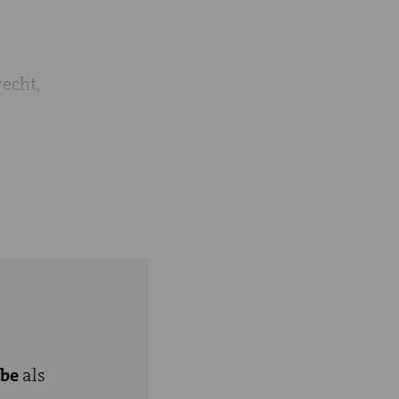
echt,
weifel
erste
en des
hen
ube
als
ösen zu