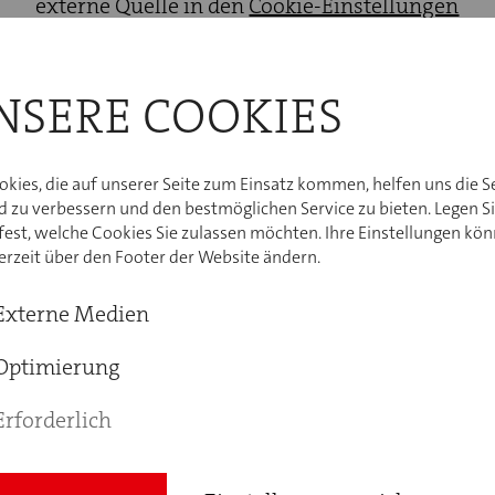
externe Quelle in den
Cookie-Einstellungen
Die Weiße Rose" an die Verantwortung jedes Einzel
Menschlichkeit in unserer Gesellschaft.
AKZEPTIEREN
NSERE COOKIES
"Musicaltheater Preis 2025" konnte das Musical
Preise mit nach Hause nehmen. Gewonnen hat es i
okies, die auf unserer Seite zum Einsatz kommen, helfen uns die S
 Lichtdesign, Bestes Musikalisches Gesamtbild, Be
d zu verbessern und den bestmöglichen Service zu bieten. Legen S
 fest, welche Cookies Sie zulassen möchten. Ihre Einstellungen kö
te Regie, Bestes Buch, Beste Liedtexte, Bestes Musi
derzeit über den Footer der Website ändern.
TICKETS UND TERMIN
Externe Medien
Optimierung
59,90 // Kat. 4: 39,90 // U18 & Schüler:innen & Studierende: 24,90 // 
Erforderlich
Uhr), buchbar über Theaterhaus-Kasse: 12,— €
Theaterhaus-Kasse:
+49 711 402070