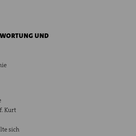
NTWORTUNG UND
hie
e
f. Kurt
lte sich