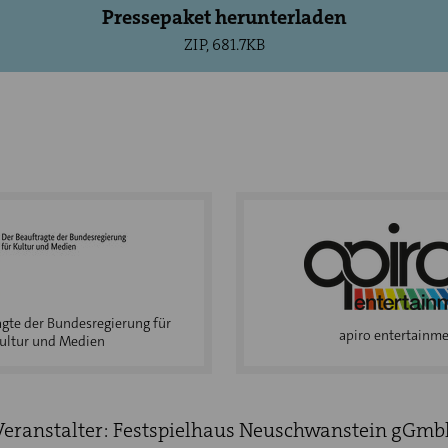
Pressepaket herunterladen
ZIP, 681.7KB
agte der Bundesregierung für
apiro entertainm
ultur und Medien
Veranstalter: Festspielhaus Neuschwanstein gGmb