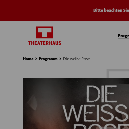
Bitte beachten Si
Prog
Home
Programm
Die weiße Rose
›
›
›