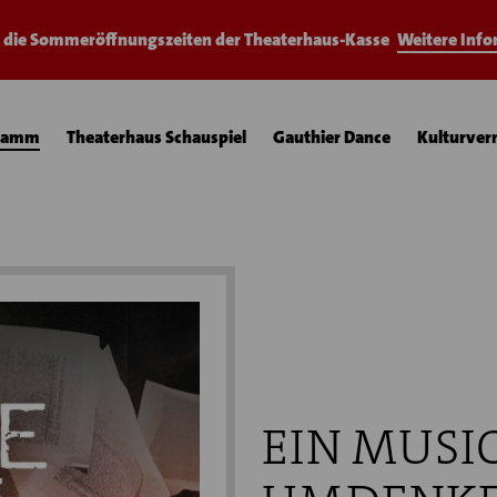
e die Sommeröffnungszeiten der Theaterhaus-Kasse
Weitere Inf
ramm
Theaterhaus Schauspiel
Gauthier Dance
Kulturver
EIN MUSI