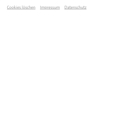
Cookies löschen
Impressum
Datenschutz
© Vedran Metelko
BESCHREIBUNG
IM RAHMEN VON ECLAT 2026