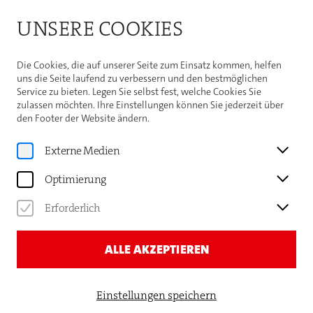
Bitte beachten Sie die Sommeröffnungszeiten der
UNSERE COOKIES
Theaterhaus-Kasse
Weitere Informationen
Die Cookies, die auf unserer Seite zum Einsatz kommen, helfen
uns die Seite laufend zu verbessern und den bestmöglichen
Service zu bieten. Legen Sie selbst fest, welche Cookies Sie
zulassen möchten. Ihre Einstellungen können Sie jederzeit über
den Footer der Website ändern.
Programm
NEUE VOCALSOLISTEN
Externe Medien
ECLAT 12: BALKAN AFFAIRS
Optimierung
Erforderlich
ALLE AKZEPTIEREN
Einstellungen speichern