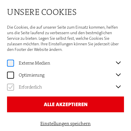
Bitte beachten Sie die Sommeröffnungszeiten der
UNSERE COOKIES
Theaterhaus-Kasse
Weitere Informationen
Die Cookies, die auf unserer Seite zum Einsatz kommen, helfen
uns die Seite laufend zu verbessern und den bestmöglichen
Service zu bieten. Legen Sie selbst fest, welche Cookies Sie
zulassen möchten. Ihre Einstellungen können Sie jederzeit über
den Footer der Website ändern.
Programm
STUTTGARTER
Externe Medien
FRIEDENSPREIS
Optimierung
FRIEDENSGALA DER
Erforderlich
ANSTIFTER 2024
ALLE AKZEPTIEREN
Einstellungen speichern