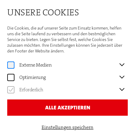
Bitte beachten Sie die Sommeröffnungszeiten der
UNSERE COOKIES
Theaterhaus-Kasse
Weitere Informationen
Die Cookies, die auf unserer Seite zum Einsatz kommen, helfen
uns die Seite laufend zu verbessern und den bestmöglichen
Service zu bieten. Legen Sie selbst fest, welche Cookies Sie
zulassen möchten. Ihre Einstellungen können Sie jederzeit über
den Footer der Website ändern.
Programm
EURE MÜTTER
Externe Medien
PERLEN VOR DIE SÄUE — DAS
Optimierung
BEST OF ZUM JUBILÄUM!
Erforderlich
TICKETS UND TERMINE
ALLE AKZEPTIEREN
Einstellungen speichern