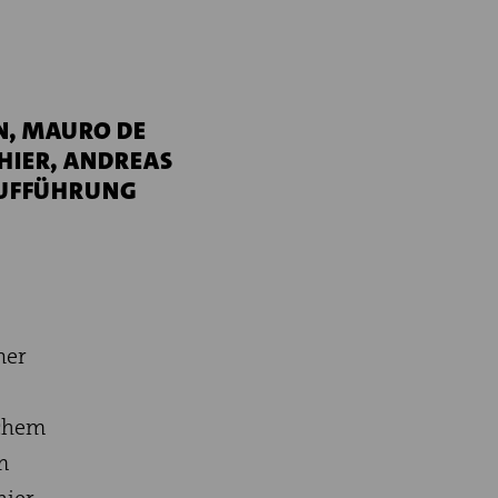
N, MAURO DE
HIER, ANDREAS
AUFFÜHRUNG
ner
schem
m