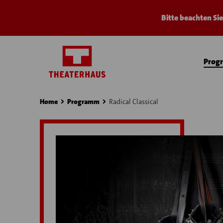
Bitte beachten Si
Prog
Home
Programm
Radical Classical
›
›
›