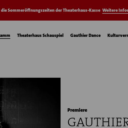
e die Sommeröffnungszeiten der Theaterhaus-Kasse
Weitere Inf
ramm
Theaterhaus Schauspiel
Gauthier Dance
Kulturver
Premiere
GAUTHIE