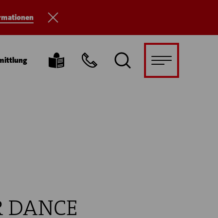
ormationen
mittlung
R DANCE