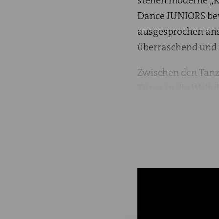
stehen moderne „K
Dance JUNIORS bew
ausgesprochen ans
überraschend und 
Zwischen den Tanzs
Türen in die Welt 
mit unterschiedlic
des Abends aus ei
spannende Einblick
Komponist:innen, 
Autor und Regisseu
Miniaturen, die di
Mit ihrem Pas de 