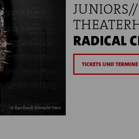
JUNIORS//
THEATER
RADICAL C
TICKETS UND TERMINE
© Rainhardt Albrecht-Herz