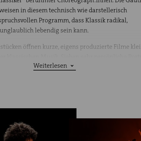
lassiker“ berühmter Choreograph:innen. Die Gaut
eisen in diesem technisch wie darstellerisch
pruchsvollen Programm, dass Klassik radikal,
unglaublich lebendig sein kann.
tücken öffnen kurze, eigens produzierte Filme kle
der klassischen Musik. Sieben sehr persönliche Port
Weiterlesen
hen Expert:innen ihres Fachs beleuchten jedes Mu
nem anderen Winkel und eröffnen ungewöhnliche
e: mal in die Welt der Instrumente, mal in die Köpf
mal in die Arbeit der Musiker:innen. Gemeinsam 
r Thomas Geiger entstand so eine Reihe an filmis
e Musik nicht erklären - sondern fühlbar machen.
deux aus
Lascilo Perdere / Duet
, ursprünglich 2005 kr