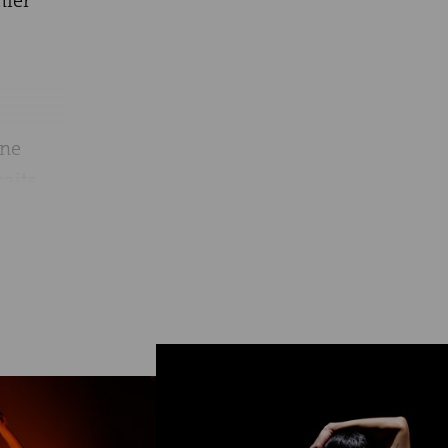
hier
ine
raits
sikstück
 und
e der
mit dem
chen
eiert