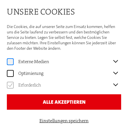
Bitte beachten Sie die Sommeröffnungszeiten der
UNSERE COOKIES
Theaterhaus-Kasse
Weitere Informationen
Die Cookies, die auf unserer Seite zum Einsatz kommen, helfen
uns die Seite laufend zu verbessern und den bestmöglichen
Service zu bieten. Legen Sie selbst fest, welche Cookies Sie
zulassen möchten. Ihre Einstellungen können Sie jederzeit über
den Footer der Website ändern.
Programm
DAS DEUTSCHE
Externe Medien
STAATSTHEATER
Optimierung
TEMESWAR & DAS
Erforderlich
JÜDISCHE STAATSTHEATER
BUKAREST
ALLE AKZEPTIEREN
SIDY THAL — EIN
PERFORMATIVER
Einstellungen speichern