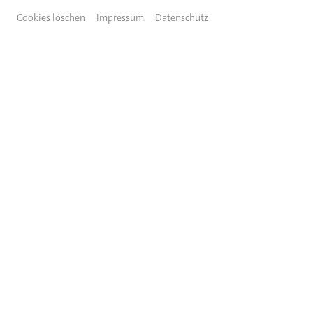
THEATERSPAZIERGANG
Cookies löschen
Impressum
Datenschutz