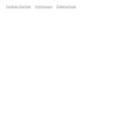
Cookies löschen
Impressum
Datenschutz
© Peter Wieser
BESCHREIBUNG