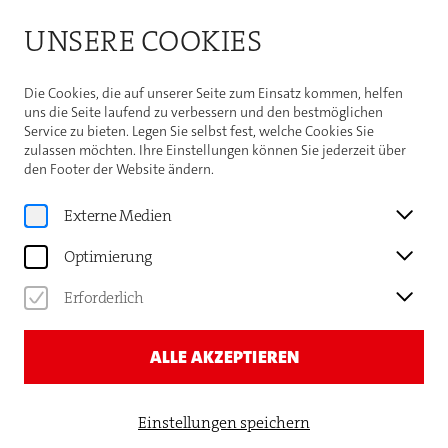
Bitte beachten Sie die Sommeröffnungszeiten der
UNSERE COOKIES
Theaterhaus-Kasse
Weitere Informationen
Die Cookies, die auf unserer Seite zum Einsatz kommen, helfen
uns die Seite laufend zu verbessern und den bestmöglichen
Service zu bieten. Legen Sie selbst fest, welche Cookies Sie
zulassen möchten. Ihre Einstellungen können Sie jederzeit über
den Footer der Website ändern.
Programm
JOHANNES M. SCHWARZ
Externe Medien
ZU FUSS NACH JERUSALEM — 1
Optimierung
5 MONATE & 14.000 K
Erforderlich
ILOMETER DURCH 26 L
ÄNDER EUROPAS
ALLE AKZEPTIEREN
Einstellungen speichern