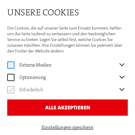
Bitte beachten Sie die Sommeröffnungszeiten der
UNSERE COOKIES
Theaterhaus-Kasse
Weitere Informationen
Die Cookies, die auf unserer Seite zum Einsatz kommen, helfen
uns die Seite laufend zu verbessern und den bestmöglichen
Service zu bieten. Legen Sie selbst fest, welche Cookies Sie
zulassen möchten. Ihre Einstellungen können Sie jederzeit über
den Footer der Website ändern.
Home
IHR BESUCH
Externe Medien
Optimierung
Erforderlich
Kartenkauf, Anreise, Gastronomie, Barrierefreiheit
ALLE AKZEPTIEREN
—
ALLE INFOS ZU IHREM
BESUCH!
Einstellungen speichern