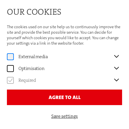
Bitte beachten Sie die Sommeröffnungszeiten der
OUR COOKIES
Theaterhaus-Kasse
Important Information
The cookies used on our site help us to continuously improve the
site and provide the best possible service. You can decide for
yourself which cookies you would like to accept. You can change
your settings via a link in the website footer.
Home
External media
AUSSTELLUNGEN
Optimisation
Required
Seit 2004 bietet das Theaterhaus Künstler:innen die
AGREE TO ALL
Möglichkeit ihre Werke vor einem breiten Publikum zu
präsentieren. Die Austellungen erstrecken sich über den
Save settings
öffentlich frei zugänglichen Bereich des Theaterhauses
— der
Eintritt ist frei
!