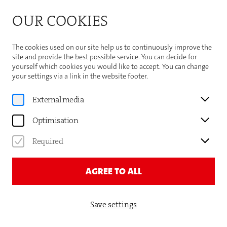
Bitte beachten Sie die Sommeröffnungszeiten der
OUR COOKIES
Theaterhaus-Kasse
Important Information
The cookies used on our site help us to continuously improve the
site and provide the best possible service. You can decide for
yourself which cookies you would like to accept. You can change
your settings via a link in the website footer.
Home
External media
FAQ
Optimisation
DIE WICHTIGSTEN FRAGEN
Required
& ANTWORTEN
AGREE TO ALL
VOR DEM BESUCH
Save settings