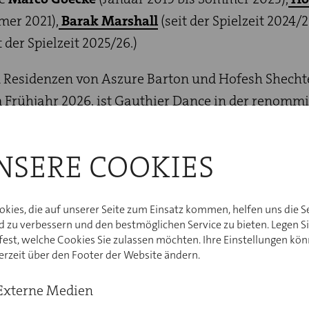
mer 2021),
Barak Marshall
(seit der Spielzeit 2024/
t der Spielzeit 2025/26.)
 Residenzen von Aszure Barton und Hofesh Shechte
 Frühjahr 2026, ist Gauthier Dance in der renomm
undation
die
erste Resident Company überhaupt
. 
auf drei Spielzeiten angelegt und bietet Gauthier D
NSERE COOKIES
Dance JUNIORS die Chance auf regelmäßige
n dem italienischen Tanz-Arkadien.
okies, die auf unserer Seite zum Einsatz kommen, helfen uns die S
das deutsche
Glanzlicht
im Jahrbuch der Fachzeitsc
d zu verbessern und den bestmöglichen Service zu bieten. Legen S
 fest, welche Cookies Sie zulassen möchten. Ihre Einstellungen kö
mpany der Spielzeit
in der tanznetz
derzeit über den Footer der Website ändern.
age zur Saison 2024/25.
Externe Medien