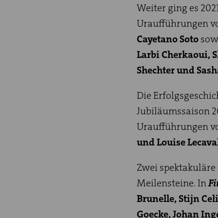
Weiter ging es 202
Uraufführungen 
Cayetano Soto
sow
Larbi Cherkaoui, 
Shechter und Sash
Die Erfolgsgeschich
Jubiläumssaison 
Uraufführungen 
und Louise Lecava
Zwei spektakuläre 
Meilensteine. In
F
Brunelle, Stijn C
Goecke, Johan Ing