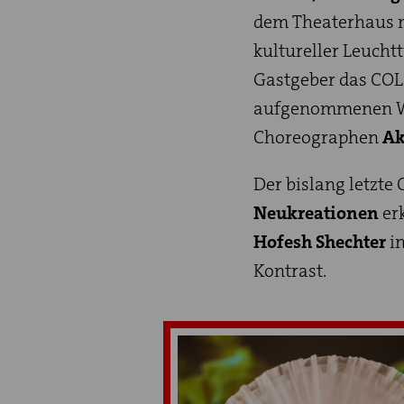
dem Theaterhaus m
kultureller Leucht
Gastgeber das COLO
aufgenommenen W
Choreographen
Ak
Der bislang letzte
Neukreationen
er
Hofesh Shechter
i
Kontrast.