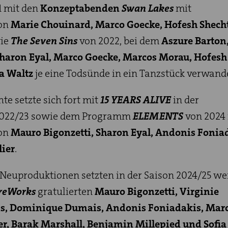
1 mit den
Konzeptabenden
Swan Lakes
mit
von
Marie Chouinard, Marco Goecke, Hofesh Shech
ie
The Seven Sins
von 2022, bei dem
Aszure Barton,
Sharon Eyal, Marco Goecke, Marcos Morau, Hofesh
a Waltz
je eine Todsünde in ein Tanzstück verwand
te setzte sich fort mit
15 YEARS ALIVE
in der
2022/23 sowie dem Programm
ELEMENTS
von 2024
von
Mauro Bigonzetti, Sharon Eyal, Andonis Fonia
lier
.
Neuproduktionen setzten in der Saison 2024/25 we
ireWorks
gratulierten
Mauro Bigonzetti, Virginie
elis, Dominique Dumais, Andonis Foniadakis, Mar
er, Barak Marshall, Benjamin Millepied und Sofi