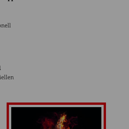
onell
d
iellen