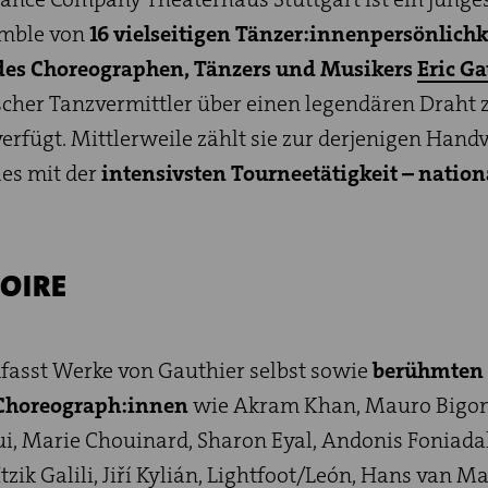
mble von
16 vielseitigen Tänzer:innenpersönlich
des Choreographen, Tänzers und Musikers
Eric Ga
scher Tanzvermittler über einen legendären Draht 
rfügt. Mittlerweile zählt sie zur derjenigen Handv
es mit der
intensivsten Tourneetätigkeit – nation
TOIRE
asst Werke von Gauthier selbst sowie
berühmten
 Choreograph:innen
wie Akram Khan, Mauro Bigonz
ui, Marie Chouinard, Sharon Eyal, Andonis Foniada
tzik Galili, Jiří Kylián, Lightfoot/León, Hans van M