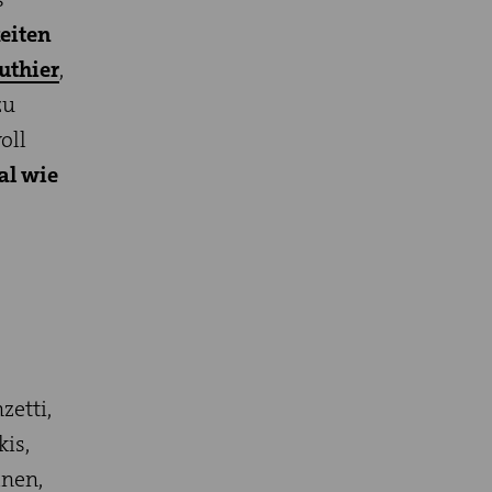
keiten
uthier
,
zu
oll
al wie
etti,
kis,
anen,