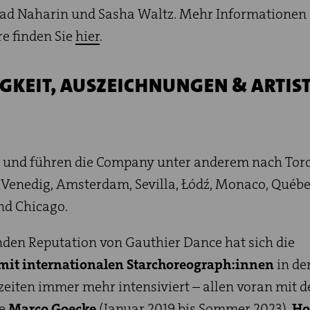
ad Naharin und Sasha Waltz. Mehr Informationen
re finden Sie
hier
.
GKEIT, AUSZEICHNUNGEN & ARTIST
 und führen die Company unter anderem nach Tor
, Venedig, Amsterdam, Sevilla, Łódź, Monaco, Québec
und Chicago.
enden Reputation von Gauthier Dance hat sich die
it internationalen Starchoreograph:innen
in de
eiten immer mehr intensiviert – allen voran mit d
ce
Marco Goecke
(Januar 2019 bis Sommer 2023),
Ho