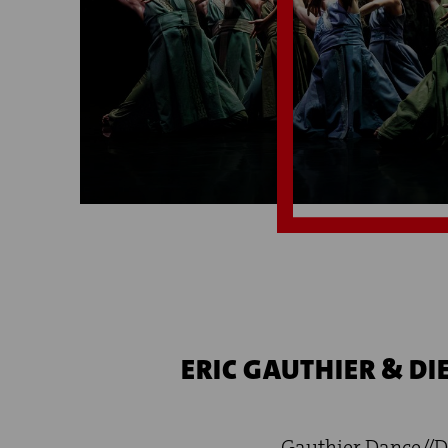
ERIC GAUTHIER & D
Gauthier Dance//D