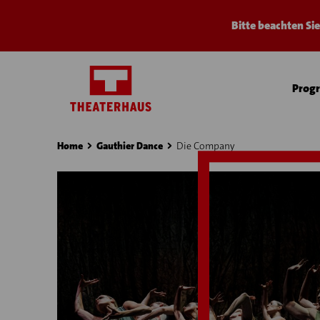
Bitte beachten Si
Prog
Home
Gauthier Dance
Die Company
›
›
›