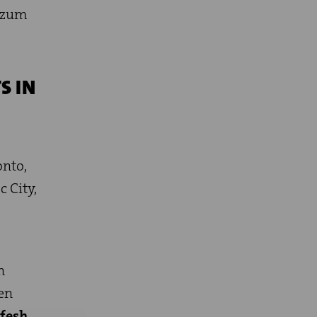
 zum
S IN
onto,
 City,
n
en
fesh