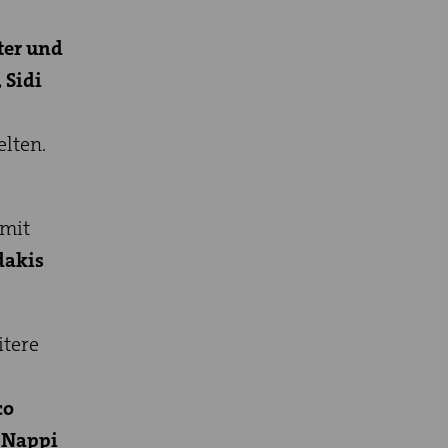
ter und
 Sidi
elten.
 mit
dakis
itere
co
a Nappi