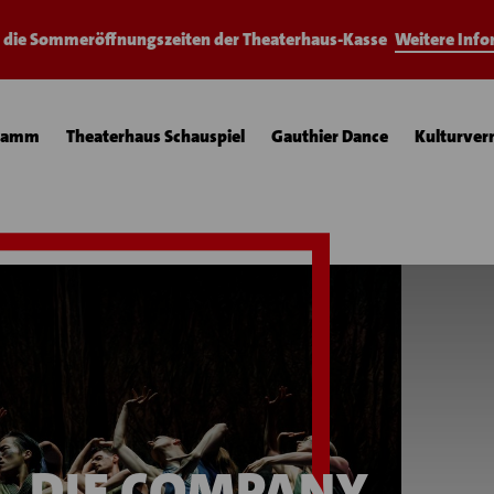
e die Sommeröffnungszeiten der Theaterhaus-Kasse
Weitere Inf
ramm
Theaterhaus Schauspiel
Gauthier Dance
Kulturver
DIE COMPANY