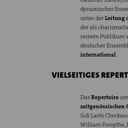
dynamisches Ense
unter der
Leitung 
der als charismati
seinem Publikum ve
deutscher Ensembl
international
.
VIELSEITIGES REPER
Das
Repertoire
umf
zeitgenössischen
Sidi Larbi Cherkao
William Forsythe, I