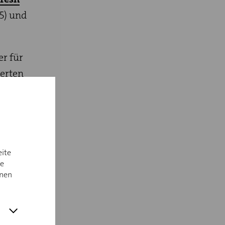
25) und
r für
ierten
Die
ance
eite
hrift
ie
nnen