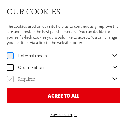
Bitte beachten Sie die Sommeröffnungszeiten der
OUR COOKIES
Theaterhaus-Kasse
Important Information
The cookies used on our site help us to continuously improve the
site and provide the best possible service. You can decide for
yourself which cookies you would like to accept. You can change
your settings via a link in the website footer.
Your visit
External media
THEATERHAUS IM SOMMER
Optimisation
Required
Es ist sehr heiß momentan - und deswegen möchten
AGREE TO ALL
wir Sie vorab über die Situation in unseren Räumen
informieren.
Save settings
Wir haben keine klassische Klimaanlage. Unsere
moderne Belüftungsanlage saugt Außenluft an, kühlt