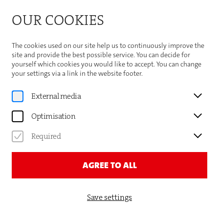
Bitte beachten Sie die Sommeröffnungszeiten der
OUR COOKIES
Theaterhaus-Kasse
Important Information
The cookies used on our site help us to continuously improve the
site and provide the best possible service. You can decide for
yourself which cookies you would like to accept. You can change
your settings via a link in the website footer.
Cultural Education
External media
SCHULE ALS BÜHNE
Optimisation
Required
WERDEN SIE PARTNERSCHULE DES
AGREE TO ALL
THEATERHAUSES!
Save settings
WAS IST SCHULE ALS BÜHNE?