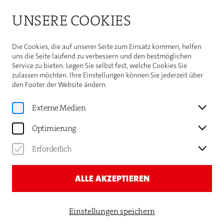
Bitte beachten Sie die Sommeröffnungszeiten der
UNSERE COOKIES
Theaterhaus-Kasse
Weitere Informationen
Die Cookies, die auf unserer Seite zum Einsatz kommen, helfen
uns die Seite laufend zu verbessern und den bestmöglichen
Service zu bieten. Legen Sie selbst fest, welche Cookies Sie
zulassen möchten. Ihre Einstellungen können Sie jederzeit über
den Footer der Website ändern.
Programm
Externe Medien
Uraufführung
GAUTHIER DANCE//DANCE
Optimierung
COMPANY THEATERHAUS
Erforderlich
STUTTGART
THE SEVEN SINS
ALLE AKZEPTIEREN
Einstellungen speichern